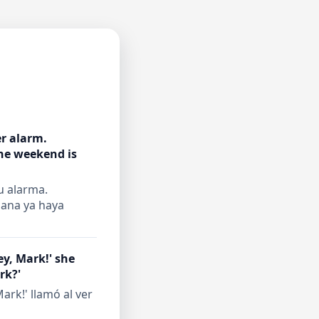
r alarm.
the weekend is
u alarma.
emana ya haya
ey, Mark!' she
rk?'
ark!' llamó al ver