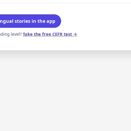
ngual stories in the app
ading level?
Take the free CEFR test →