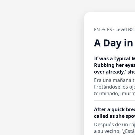
EN → ES · Level B2
A Day in 
It was a typical
Rubbing her eyes,
over already,' sh
Era una mañana tí
Frotándose los ojo
terminado,' murm
After a quick br
called as she spo
Después de un rápi
a su vecino. '¿Est