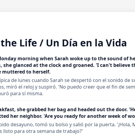
the Life / Un Día en la Vida
 Monday morning when Sarah woke up to the sound of he
 she glanced at the clock and groaned. 'I can't believe 
e muttered to herself.
pica de lunes cuando Sarah se despertó con el sonido de s
s, miró el reloj y suspiró. 'No puedo creer que el fin de s
uró para sí misma.
eakfast, she grabbed her bag and headed out the door. 'H
tted her neighbor. 'Are you ready for another week of wo
do desayuno, tomó su bolso y salió por la puerta. '¡Hola, M
ás listo para otra semana de trabajo?'